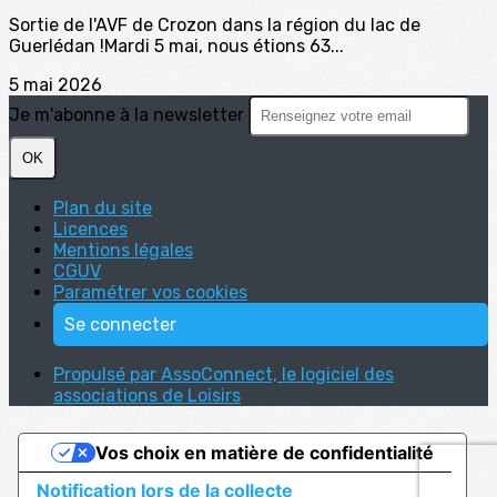
Sortie de l'AVF de Crozon dans la région du lac de
Guerlédan !Mardi 5 mai, nous étions 63...
5 mai 2026
Je m'abonne à la newsletter
OK
Plan du site
Licences
Mentions légales
CGUV
Paramétrer vos cookies
Se connecter
Propulsé par AssoConnect, le logiciel des
associations de Loisirs
Vos choix en matière de confidentialité
Notification lors de la collecte