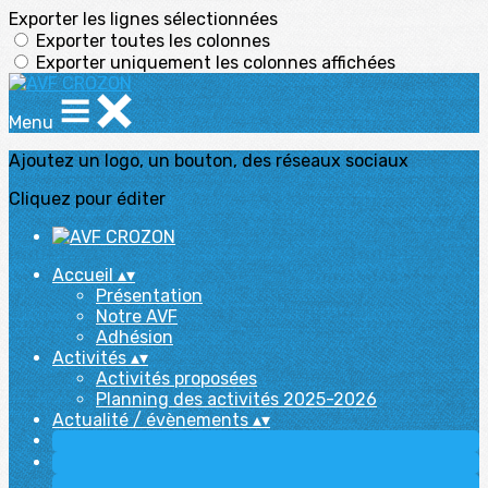
Exporter les lignes sélectionnées
Exporter toutes les colonnes
Exporter uniquement les colonnes affichées
Menu
Ajoutez un logo, un bouton, des réseaux sociaux
Cliquez pour éditer
Accueil
▴
▾
Présentation
Notre AVF
Adhésion
Activités
▴
▾
Activités proposées
Planning des activités 2025-2026
Actualité / évènements
▴
▾