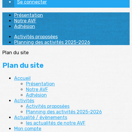
Se connecter
Présentation
Notre AVF
Adhésion
Activités proposées
Planning des activités 2025-2026
Plan du site
Plan du site
Accueil
Présentation
Notre AVF
Adhésion
Activités
Activités proposées
Planning des activités 2025-2026
Actualité / évènements
les actualités de notre AVF
Mon compte