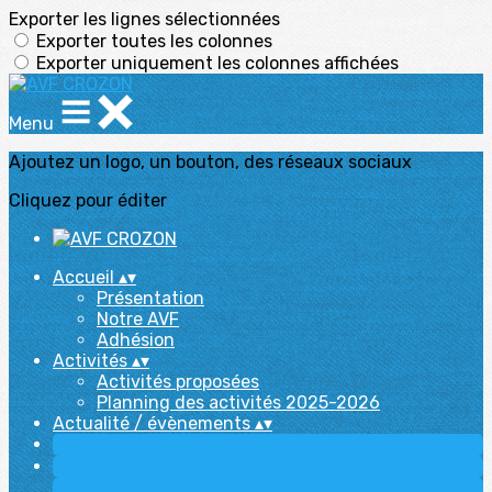
Exporter les lignes sélectionnées
Exporter toutes les colonnes
Exporter uniquement les colonnes affichées
Menu
Ajoutez un logo, un bouton, des réseaux sociaux
Cliquez pour éditer
Accueil
▴
▾
Présentation
Notre AVF
Adhésion
Activités
▴
▾
Activités proposées
Planning des activités 2025-2026
Actualité / évènements
▴
▾