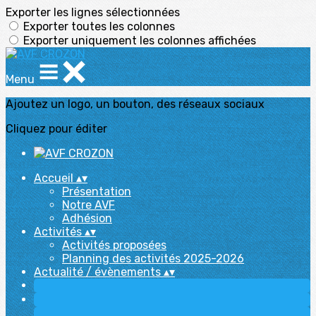
Exporter les lignes sélectionnées
Exporter toutes les colonnes
Exporter uniquement les colonnes affichées
Menu
Ajoutez un logo, un bouton, des réseaux sociaux
Cliquez pour éditer
Accueil
▴
▾
Présentation
Notre AVF
Adhésion
Activités
▴
▾
Activités proposées
Planning des activités 2025-2026
Actualité / évènements
▴
▾